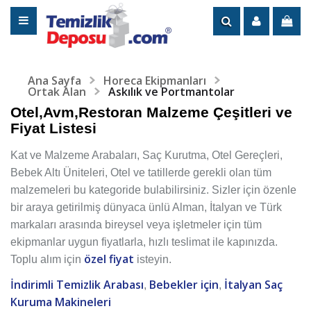
Ana Sayfa
Horeca Ekipmanları
Ortak Alan
Askılık ve Portmantolar
Otel,Avm,Restoran Malzeme Çeşitleri ve
Fiyat Listesi
Kat ve Malzeme Arabaları, Saç Kurutma, Otel Gereçleri,
Bebek Altı Üniteleri, Otel ve tatillerde gerekli olan tüm
malzemeleri bu kategoride bulabilirsiniz. Sizler için özenle
bir araya getirilmiş dünyaca ünlü Alman, İtalyan ve Türk
markaları arasında bireysel veya işletmeler için tüm
ekipmanlar uygun fiyatlarla, hızlı teslimat ile kapınızda.
özel fiyat
Toplu alım için
isteyin.
İndirimli Temizlik Arabası
Bebekler için
İtalyan Saç
,
,
Kuruma Makineleri