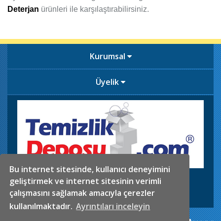
Deterjan
ürünleri ile karşılaştırabilirsiniz.
Kurumsal
Üyelik
Bu internet sitesinde, kullanıcı deneyimini
İkitelli OSB. Sefaköy Sanayi Sitesi 5.Blok No:29-30
geliştirmek ve internet sitesinin verimli
0546 625 02 61
Telefon
çalışmasını sağlamak amacıyla çerezler
info@temizlikdeposu.com
Mail
kullanılmaktadır.
Ayrıntıları inceleyin