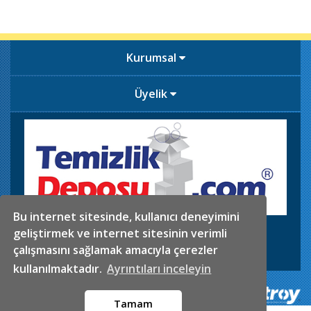
Kurumsal
Üyelik
Bu internet sitesinde, kullanıcı deneyimini
İkitelli OSB. Sefaköy Sanayi Sitesi 5.Blok No:29-30
geliştirmek ve internet sitesinin verimli
0546 625 02 61
Telefon
çalışmasını sağlamak amacıyla çerezler
info@temizlikdeposu.com
Mail
kullanılmaktadır.
Ayrıntıları inceleyin
Tamam