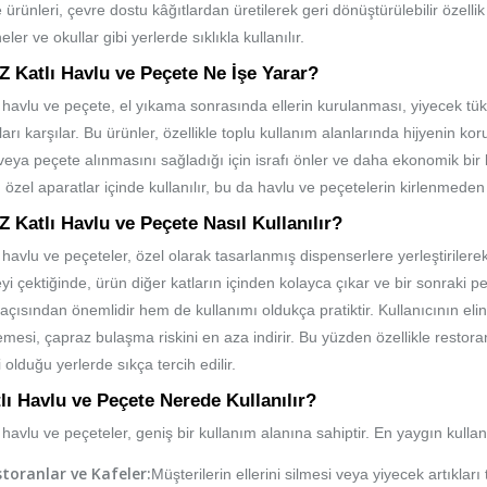
ürünleri, çevre dostu kâğıtlardan üretilerek geri dönüştürülebilir özellik ta
ler ve okullar gibi yerlerde sıklıkla kullanılır.
Z Katlı Havlu ve Peçete Ne İşe Yarar?
ı havlu ve peçete, el yıkama sonrasında ellerin kurulanması, yiyecek tüket
ları karşılar. Bu ürünler, özellikle toplu kullanım alanlarında hijyenin kor
veya peçete alınmasını sağladığı için israfı önler ve daha ekonomik bir 
n özel aparatlar içinde kullanılır, bu da havlu ve peçetelerin kirlenmede
Z Katlı Havlu ve Peçete Nasıl Kullanılır?
ı havlu ve peçeteler, özel olarak tasarlanmış dispenserlere yerleştirilere
yi çektiğinde, ürün diğer katların içinden kolayca çıkar ve bir sonraki p
 açısından önemlidir hem de kullanımı oldukça pratiktir. Kullanıcının eli
emesi, çapraz bulaşma riskini en aza indirir. Bu yüzden özellikle restoran
 olduğu yerlerde sıkça tercih edilir.
lı Havlu ve Peçete Nerede Kullanılır?
ı havlu ve peçeteler, geniş bir kullanım alanına sahiptir. En yaygın kullan
toranlar ve Kafeler:
Müşterilerin ellerini silmesi veya yiyecek artıkları