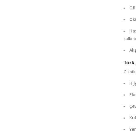
Ofi
Oku
Has
kullanıl
Alı
Tork 
Z katl
Hij
Ek
Çev
Kul
Yer