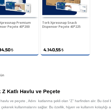
 Xpressnap Premium
Tork Xpressnap Snack
nser Peçete 40*200
Dispenser Peçete 40*225
94,50
₺
4.140,55
₺
ün
 Z Katlı Havlu ve Peçete
ı havlu ve peçete , Adını katlanma şekli olan “Z” harfinden alır. Bu özel 
k çekerek kullanmalarını sağlar. Bu özellik, hijyen ve kullanım kolaylığı 