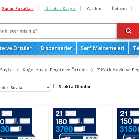
Günün Fırsatları
Ücretsiz Kargo
Yardım
İletişim
te ve Örtüler
Dispenserler
Sarf Malzemeleri
Te
 Sayfa
Kağıt Havlu, Peçete ve Örtüler
Z Katlı Havlu ve Pe
Stokta Olanlar