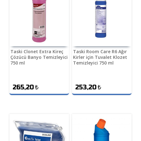
Taski Clonet Extra Kireç
Taski Room Care R6 Ağır
Çözücü Banyo Temizleyici
Kirler için Tuvalet Klozet
750 ml
Temizleyici 750 ml
265,20
₺
253,20
₺