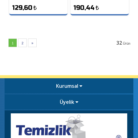
129,60
₺
190,44
₺
32
1
2
»
Ürün
Kurumsal
Üyelik