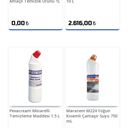
Amaçlı Temizlik Ürünü 1L
10 L
0,00
₺
2.616,00
₺
Pevacream Minarelli
Maratem M224 Yoğun
Temizleme Maddesi 1.5 L
Kıvamlı Çamaşır Suyu 750
mL