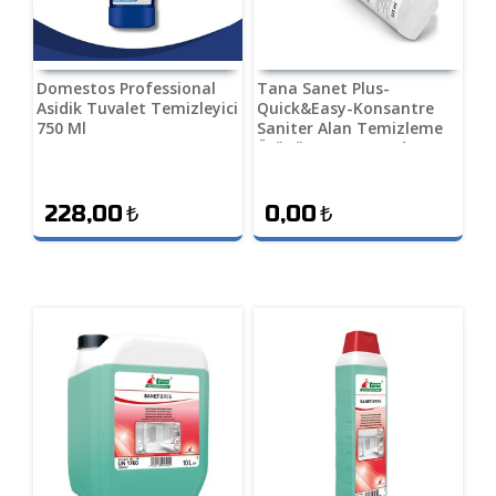
Domestos Professional
Tana Sanet Plus-
Asidik Tuvalet Temizleyici
Quick&Easy-Konsantre
750 Ml
Saniter Alan Temizleme
Ürünü 325 mL (6 Adet)
228,00
₺
0,00
₺