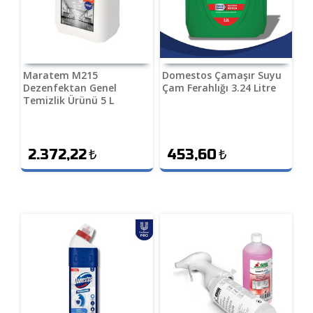
Maratem M215
Domestos Çamaşır Suyu
Dezenfektan Genel
Çam Ferahlığı 3.24 Litre
Temizlik Ürünü 5 L
2.372,22
₺
453,60
₺