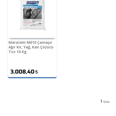
Maratem M610 Çamaşır
Ağır Kir, Yağ, Kan Çözücü
Toz 10 Kg
3.008,40
₺
1
Ürün