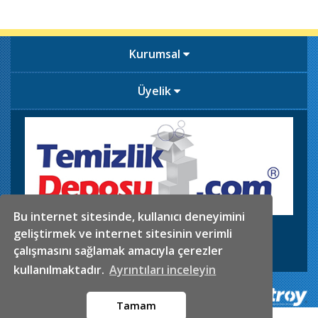
Kurumsal
Üyelik
Bu internet sitesinde, kullanıcı deneyimini
İkitelli OSB. Sefaköy Sanayi Sitesi 5.Blok No:29-30
geliştirmek ve internet sitesinin verimli
0546 625 02 61
Telefon
çalışmasını sağlamak amacıyla çerezler
info@temizlikdeposu.com
Mail
kullanılmaktadır.
Ayrıntıları inceleyin
Tamam