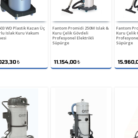
603 WD Plastik Kazan Üç
Fantom Promidi 250M Islak &
Fantom Pro
lu Islak Kuru Vakum
Kuru Çelik Gövdeli
Kuru Çelik 
esi
Profesyonel Elektrikli
Profesyonel
Süpürge
Süpürge
023,30
₺
11.154,00
₺
15.960,