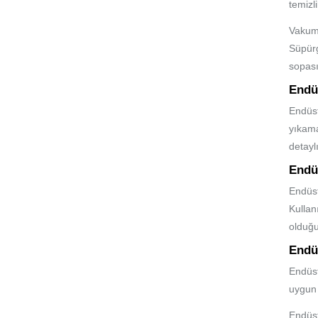
temizl
Vakuml
Süpürg
sopası
Endüs
Endüst
yıkama
detaylı
Endüs
Endüst
Kullan
olduğu
Endüs
Endüst
uygun 
Endüst