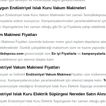
eler gibi deneyim ve mühendislik bilgisi gerektirmektedir.
ygun Endüstriyel Islak Kuru Vakum Makineleri
un Endüstriyel Islak Kuru Vakum Makineleri her zaman Temizlikdeposu.c
yalarla sizlere sunuyoruz. Kampanyalarımızdan yararlanabilmeniz için si
ik Süpürgelerine her zaman olduğu gibi En iyi Fiyatlarla sahip olabilmek iç
m Makinesi Fiyatları
Makinesi Fiyatları üzerinde bulunan motor gücü toplam depolama alan
ebilmektedir. Günlük çalışabileceği maksimum süre ve hazne yapısıda fi
likdeposu.com
güvencesiyle size
En iyi Fiyatlarla
ve
kampanyalarl
anabilmeniz için sitemizi takipte kalın.
triyel Vakum Makinesi Fiyatları
yalı ve İndirimli
Endüstriyel Vakum Makinesi
fiyatları size mükemmel
ruz. Kampanyalarımızdan yararlanabilmek için sitemizi takipte kalın.
T
güvencesiyle istediğiniz Endüstriyel Islak Kuru Elektrik Süpürge ürünlerini 
triyel Islak Kuru Elektrik Süpürgesi Nereden Satın Alını
 fiyatlı Endüstriyel Islak Kuru Elektrik Süpürgesini her zaman olduğu gi