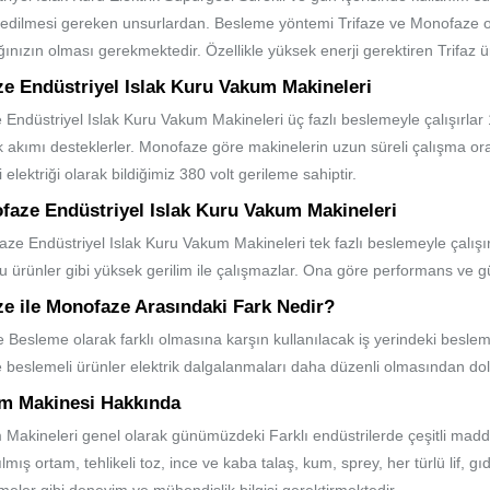
 edilmesi gereken unsurlardan. Besleme yöntemi Trifaze ve Monofaze o
ınızın olması gerekmektedir. Özellikle yüksek enerji gerektiren Trifaz ür
ze Endüstriyel Islak Kuru Vakum Makineleri
e Endüstriyel Islak Kuru Vakum Makineleri üç fazlı beslemeyle çalışırlar
 akımı desteklerler. Monofaze göre makinelerin uzun süreli çalışma or
 elektriği olarak bildiğimiz 380 volt gerileme sahiptir.
faze Endüstriyel Islak Kuru Vakum Makineleri
ze Endüstriyel Islak Kuru Vakum Makineleri tek fazlı beslemeyle çalışırlar
u ürünler gibi yüksek gerilim ile çalışmazlar. Ona göre performans ve g
ze ile Monofaze Arasındaki Fark Nedir?
 Besleme olarak farklı olmasına karşın kullanılacak iş yerindeki besle
e beslemeli ürünler elektrik dalgalanmaları daha düzenli olmasından dol
m Makinesi Hakkında
Makineleri genel olarak günümüzdeki Farklı endüstrilerde çeşitli madd
lmış ortam, tehlikeli toz, ince ve kaba talaş, kum, sprey, her türlü lif, gı