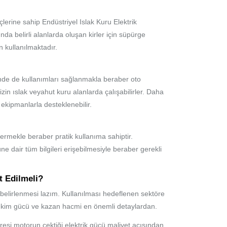
lerine sahip Endüstriyel Islak Kuru Elektrik
da belirli alanlarda oluşan kirler için süpürge
n kullanılmaktadır.
sinde de kullanımları sağlanmakla beraber oto
izin ıslak veyahut kuru alanlarda çalışabilirler. Daha
lı ekipmanlarla desteklenebilir.
ermekle beraber pratik kullanıma sahiptir.
ne dair tüm bilgileri erişebilmesiyle beraber gerekli
t Edilmeli?
in belirlenmesi lazım. Kullanılması hedeflenen sektöre
Çekim gücü ve kazan hacmi en önemli detaylardan.
üresi motorun çektiği elektrik gücü maliyet açısından