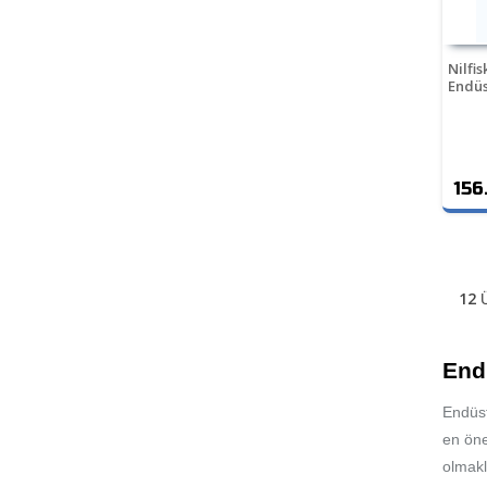
Nilfi
Endüs
156
12
Ü
End
Endüst
en öne
olmakl