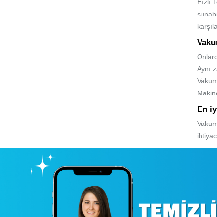
Hızlı 
sunabi
karşıla
Vaku
Onlarc
Aynı z
Vakum
Makine
En i
Vakum 
ihtiya