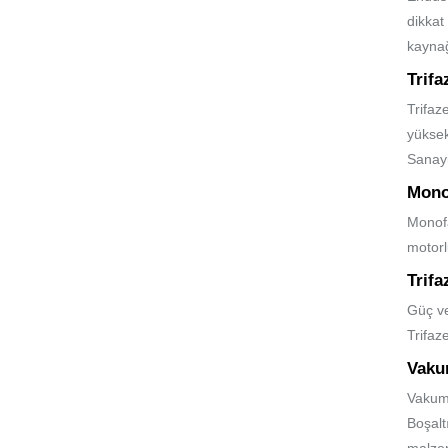
dikkat
kaynağ
Trifa
Trifaz
yüksek
Sanayi
Mono
Monofa
motorl
Trifa
Güç ve
Trifaz
Vaku
Vakum 
Boşaltı