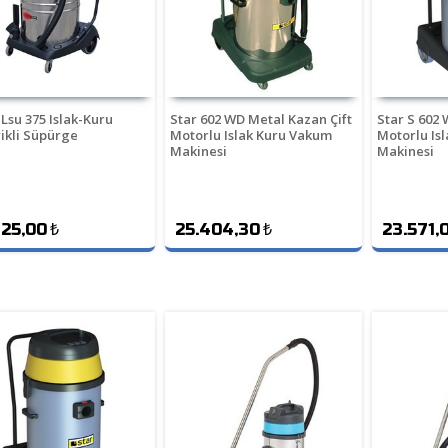
 Lsu 375 Islak-Kuru
Star 602 WD Metal Kazan Çift
Star S 602 
rikli Süpürge
Motorlu Islak Kuru Vakum
Motorlu Is
Makinesi
Makinesi
125,00
₺
25.404,30
₺
23.571,