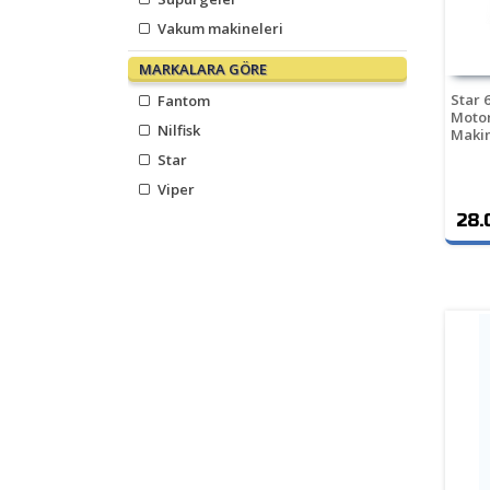
Vakum makineleri
MARKALARA GÖRE
Star 
Fantom
Motor
Nilfisk
Makin
Star
Viper
28.