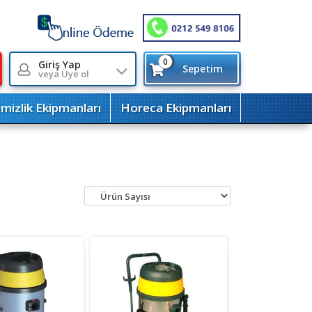
0
Giriş Yap
Sepetim
veya Üye ol
mizlik Ekipmanları
Horeca Ekipmanları