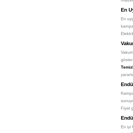
malzem
En U
En uyg
kampan
Elektr
Vaku
Vakum 
göster
Temiz
yararl
Endüs
Kampan
sunuyo
Fiyat 
Endüs
En iyi