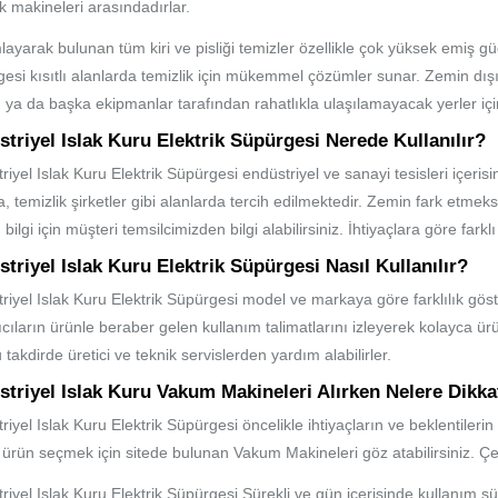
ik makineleri arasındadırlar.
ayarak bulunan tüm kiri ve pisliği temizler özellikle çok yüksek emiş güç
esi kısıtlı alanlarda temizlik için mükemmel çözümler sunar. Zemin dışın
 ya da başka ekipmanlar tarafından rahatlıkla ulaşılamayacak yerler içi
triyel Islak Kuru Elektrik Süpürgesi Nerede Kullanılır?
riyel Islak Kuru Elektrik Süpürgesi endüstriyel ve sanayi tesisleri içeri
, temizlik şirketler gibi alanlarda tercih edilmektedir. Zemin fark etmeks
 bilgi için müşteri temsilcimizden bilgi alabilirsiniz. İhtiyaçlara göre fark
triyel Islak Kuru Elektrik Süpürgesi Nasıl Kullanılır?
riyel Islak Kuru Elektrik Süpürgesi model ve markaya göre farklılık göst
ıcıların ürünle beraber gelen kullanım talimatlarını izleyerek kolayca ürü
 takdirde üretici ve teknik servislerden yardım alabilirler.
triyel Islak Kuru Vakum Makineleri Alırken Nelere Dikka
riyel Islak Kuru Elektrik Süpürgesi öncelikle ihtiyaçların ve beklentiler
ürün seçmek için sitede bulunan Vakum Makineleri göz atabilirsiniz. 
riyel Islak Kuru Elektrik Süpürgesi Sürekli ve gün içerisinde kullanım s