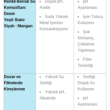
Renkli Berrak Su
Düşük pH,
pH
Kırmızı/Sarı:
Asidik
Ayarlaması
Demir
Suda Yüksek
İyon Tutucu
Yeşil: Bakır
Metal İyonları
Kullanımı
Siyah : Mangan
Konsantrasyonu
Şok
Klorlama,
Çöktürme
Yapılması
Filtre
Temizliği
Duvar ve
Yüksek Su
Sertliği
Filtrelerde
Sertliği
Düşük Su
Kireçlenme
Kullanımı
Yüksek pH,
Alkalinite
pH
Ayarlaması