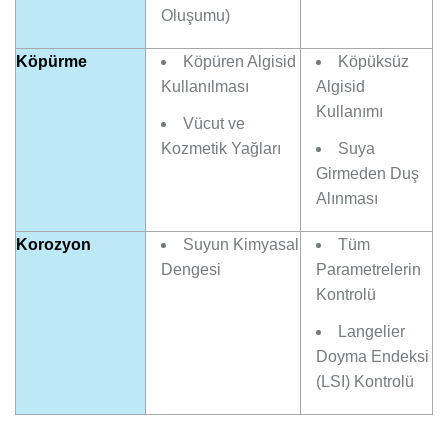
Oluşumu)
Köpürme
Köpüren Algisid
Köpüksüz
Kullanılması
Algisid
Kullanımı
Vücut ve
Kozmetik Yağları
Suya
Girmeden Duş
Alınması
Korozyon
Suyun Kimyasal
Tüm
Dengesi
Parametrelerin
Kontrolü
Langelier
Doyma Endeksi
(LSI) Kontrolü