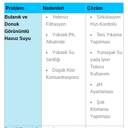
Problem
Nedenleri
Çözüm
Bulanık ve
Yetersiz
Sirkülasyon
Donuk
Filtrasyon
Hızı Kontrolü
Görünümlü
Yüksek Ph,
Ters Yıkama
Havuz Suyu
Alkalinite
Yapılması
Yüksek Su
Yumuşak Su
Sertliği
yada İyon
Tutucu
Düşük Klor
Kullanımı
Konsantrasyonu
pH
Ayarlaması
Şok
Klorlama
Yapılması