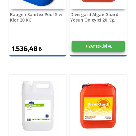
Baugen Sanitex Pool Sıvı
Divergard Algae Guard
Klor 20 KG
Yosun Önleyici 20 Kg.
1.536,48
₺
1,20
₺