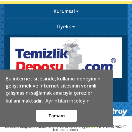
Kurumsal
Üyelik
Bu internet sitesinde, kullanıcı deneyimini
İkitelli OSB. Sefaköy Sanayi Sitesi 5.Blok No:29-30
geliştirmek ve internet sitesinin verimli
0546 625 02 61
Telefon
çalışmasını sağlamak amacıyla çerezler
info@temizlikdeposu.com
Mail
kullanılmaktadır.
Ayrıntıları inceleyin
Tamam
Proje
Soft
Sanal Mağaza
Elektronik Ticaret
E-Ticaret
Bu
da
için
yazılımı
kullanılmaktadır.