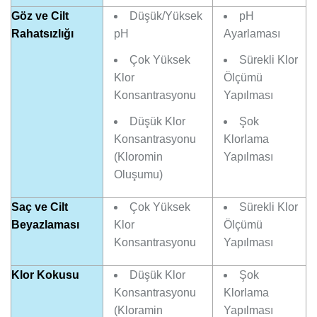
Göz ve Cilt
Düşük/Yüksek
pH
Rahatsızlığı
pH
Ayarlaması
Çok Yüksek
Sürekli Klor
Klor
Ölçümü
Konsantrasyonu
Yapılması
Düşük Klor
Şok
Konsantrasyonu
Klorlama
(Kloromin
Yapılması
Oluşumu)
Saç ve Cilt
Çok Yüksek
Sürekli Klor
Beyazlaması
Klor
Ölçümü
Konsantrasyonu
Yapılması
Klor Kokusu
Düşük Klor
Şok
Konsantrasyonu
Klorlama
(Kloramin
Yapılması